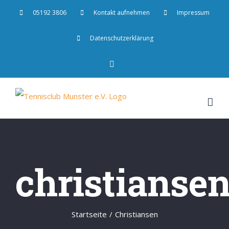
Zum
05192 3806
Kontakt aufnehmen
Impressum
Inhalt
Datenschutzerklärung
springen
Facebook
christianse
Startseite
/
Christiansen